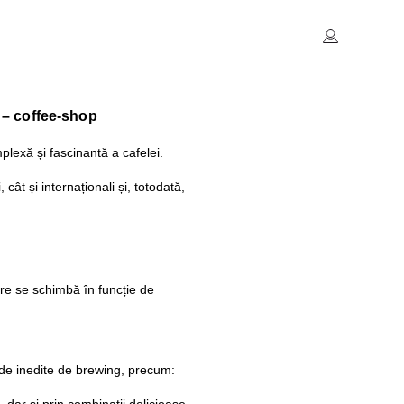
 – coffee-shop
lexă și fascinantă a cafelei.
ât și internaționali și, totodată,
are se schimbă în funcție de
ode inedite de brewing, precum: