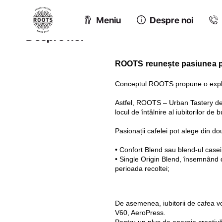
Meniu
Despre noi
Despre noi
ROOTS reunește pasiunea pen
Conceptul ROOTS propune o explora
Astfel, ROOTS – Urban Tastery devin
locul de întâlnire al iubitorilor de b
Pasionații cafelei pot alege din dou
• Confort Blend sau blend-ul casei
• Single Origin Blend, însemnând di
perioada recoltei;
De asemenea, iubitorii de cafea vo
V60, AeroPress.