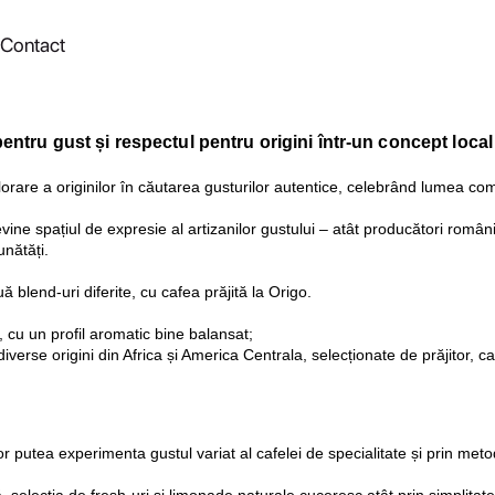
Contact
tru gust și respectul pentru origini într-un concept local
re a originilor în căutarea gusturilor autentice, celebrând lumea comp
e spațiul de expresie al artizanilor gustului – atât producători români, c
unătăți.
ă blend-uri diferite, cu cafea prăjită la Origo.
, cu un profil aromatic bine balansat;
verse origini din Africa și America Centrala, selecționate de prăjitor, c
r putea experimenta gustul variat al cafelei de specialitate și prin met